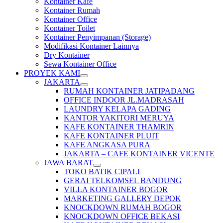
Kontainer Kafe
Kontainer Rumah
Kontainer Office
Kontainer Toilet
Kontainer Penyimpanan (Storage)
Modifikasi Kontainer Lainnya
Dry Kontainer
Sewa Kontainer Office
PROYEK KAMI
JAKARTA
RUMAH KONTAINER JATIPADANG
OFFICE INDOOR JL.MADRASAH
LAUNDRY KELAPA GADING
KANTOR YAKITORI MERUYA
KAFE KONTAINER THAMRIN
KAFE KONTAINER PLUIT
KAFE ANGKASA PURA
JAKARTA – CAFE KONTAINER VICENTE
JAWA BARAT
TOKO BATIK CIPALI
GERAI TELKOMSEL BANDUNG
VILLA KONTAINER BOGOR
MARKETING GALLERY DEPOK
KNOCKDOWN RUMAH BOGOR
KNOCKDOWN OFFICE BEKASI