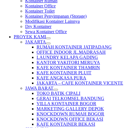
Kontainer Rumah
Kontainer Office
Kontainer Toilet
Kontainer Penyimpanan (Storage)
Modifikasi Kontainer Lainnya
Dry Kontainer
Sewa Kontainer Office
PROYEK KAMI
JAKARTA
RUMAH KONTAINER JATIPADANG
OFFICE INDOOR JL.MADRASAH
LAUNDRY KELAPA GADING
KANTOR YAKITORI MERUYA
KAFE KONTAINER THAMRIN
KAFE KONTAINER PLUIT
KAFE ANGKASA PURA
JAKARTA – CAFE KONTAINER VICENTE
JAWA BARAT
TOKO BATIK CIPALI
GERAI TELKOMSEL BANDUNG
VILLA KONTAINER BOGOR
MARKETING GALLERY DEPOK
KNOCKDOWN RUMAH BOGOR
KNOCKDOWN OFFICE BEKASI
KAFE KONTAINER BEKASI