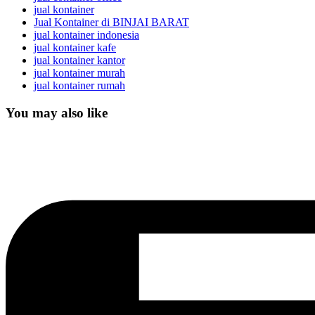
jual kontainer
Jual Kontainer di BINJAI BARAT
jual kontainer indonesia
jual kontainer kafe
jual kontainer kantor
jual kontainer murah
jual kontainer rumah
You may also like