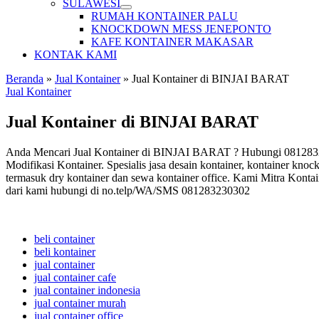
SULAWESI
RUMAH KONTAINER PALU
KNOCKDOWN MESS JENEPONTO
KAFE KONTAINER MAKASAR
KONTAK KAMI
Beranda
»
Jual Kontainer
»
Jual Kontainer di BINJAI BARAT
Jual Kontainer
Jual Kontainer di BINJAI BARAT
Anda Mencari Jual Kontainer di BINJAI BARAT ? Hubungi 081283230
Modifikasi Kontainer. Spesialis jasa desain kontainer, kontainer knoc
termasuk dry kontainer dan sewa kontainer office. Kami Mitra Kontai
dari kami hubungi di no.telp/WA/SMS 081283230302
beli container
beli kontainer
jual container
jual container cafe
jual container indonesia
jual container murah
jual container office