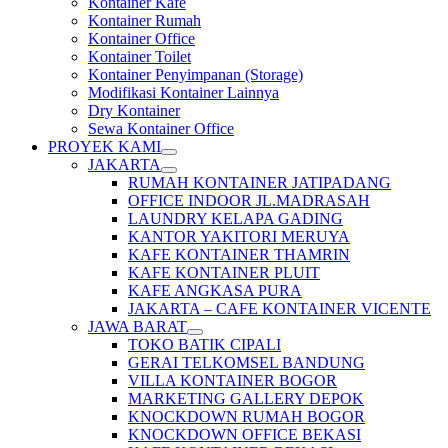
Kontainer Kafe
Kontainer Rumah
Kontainer Office
Kontainer Toilet
Kontainer Penyimpanan (Storage)
Modifikasi Kontainer Lainnya
Dry Kontainer
Sewa Kontainer Office
PROYEK KAMI
JAKARTA
RUMAH KONTAINER JATIPADANG
OFFICE INDOOR JL.MADRASAH
LAUNDRY KELAPA GADING
KANTOR YAKITORI MERUYA
KAFE KONTAINER THAMRIN
KAFE KONTAINER PLUIT
KAFE ANGKASA PURA
JAKARTA – CAFE KONTAINER VICENTE
JAWA BARAT
TOKO BATIK CIPALI
GERAI TELKOMSEL BANDUNG
VILLA KONTAINER BOGOR
MARKETING GALLERY DEPOK
KNOCKDOWN RUMAH BOGOR
KNOCKDOWN OFFICE BEKASI