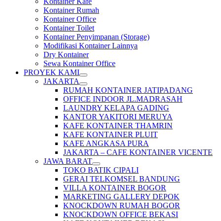
Kontainer Kafe
Kontainer Rumah
Kontainer Office
Kontainer Toilet
Kontainer Penyimpanan (Storage)
Modifikasi Kontainer Lainnya
Dry Kontainer
Sewa Kontainer Office
PROYEK KAMI
JAKARTA
RUMAH KONTAINER JATIPADANG
OFFICE INDOOR JL.MADRASAH
LAUNDRY KELAPA GADING
KANTOR YAKITORI MERUYA
KAFE KONTAINER THAMRIN
KAFE KONTAINER PLUIT
KAFE ANGKASA PURA
JAKARTA – CAFE KONTAINER VICENTE
JAWA BARAT
TOKO BATIK CIPALI
GERAI TELKOMSEL BANDUNG
VILLA KONTAINER BOGOR
MARKETING GALLERY DEPOK
KNOCKDOWN RUMAH BOGOR
KNOCKDOWN OFFICE BEKASI