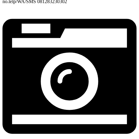
no.telp/WA/SMS 081283230302