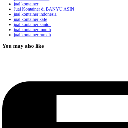
jual kontainer
Jual Kontainer di BANYU ASIN
jual kontainer indonesia
jual kontainer kafe
jual kontainer kantor
jual kontainer murah
jual kontainer rumah
You may also like