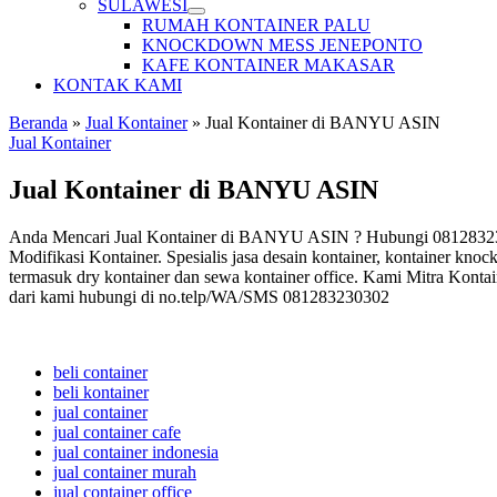
SULAWESI
RUMAH KONTAINER PALU
KNOCKDOWN MESS JENEPONTO
KAFE KONTAINER MAKASAR
KONTAK KAMI
Beranda
»
Jual Kontainer
»
Jual Kontainer di BANYU ASIN
Jual Kontainer
Jual Kontainer di BANYU ASIN
Anda Mencari Jual Kontainer di BANYU ASIN ? Hubungi 08128323030
Modifikasi Kontainer. Spesialis jasa desain kontainer, kontainer knoc
termasuk dry kontainer dan sewa kontainer office. Kami Mitra Kontai
dari kami hubungi di no.telp/WA/SMS 081283230302
beli container
beli kontainer
jual container
jual container cafe
jual container indonesia
jual container murah
jual container office