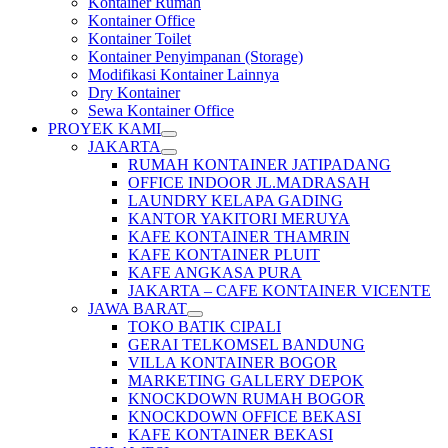
Kontainer Rumah
Kontainer Office
Kontainer Toilet
Kontainer Penyimpanan (Storage)
Modifikasi Kontainer Lainnya
Dry Kontainer
Sewa Kontainer Office
PROYEK KAMI
JAKARTA
RUMAH KONTAINER JATIPADANG
OFFICE INDOOR JL.MADRASAH
LAUNDRY KELAPA GADING
KANTOR YAKITORI MERUYA
KAFE KONTAINER THAMRIN
KAFE KONTAINER PLUIT
KAFE ANGKASA PURA
JAKARTA – CAFE KONTAINER VICENTE
JAWA BARAT
TOKO BATIK CIPALI
GERAI TELKOMSEL BANDUNG
VILLA KONTAINER BOGOR
MARKETING GALLERY DEPOK
KNOCKDOWN RUMAH BOGOR
KNOCKDOWN OFFICE BEKASI
KAFE KONTAINER BEKASI