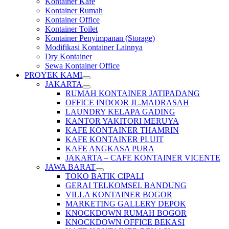
Kontainer Kafe
Kontainer Rumah
Kontainer Office
Kontainer Toilet
Kontainer Penyimpanan (Storage)
Modifikasi Kontainer Lainnya
Dry Kontainer
Sewa Kontainer Office
PROYEK KAMI
JAKARTA
RUMAH KONTAINER JATIPADANG
OFFICE INDOOR JL.MADRASAH
LAUNDRY KELAPA GADING
KANTOR YAKITORI MERUYA
KAFE KONTAINER THAMRIN
KAFE KONTAINER PLUIT
KAFE ANGKASA PURA
JAKARTA – CAFE KONTAINER VICENTE
JAWA BARAT
TOKO BATIK CIPALI
GERAI TELKOMSEL BANDUNG
VILLA KONTAINER BOGOR
MARKETING GALLERY DEPOK
KNOCKDOWN RUMAH BOGOR
KNOCKDOWN OFFICE BEKASI