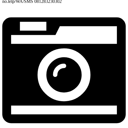
no.telp/WA/SMS 081283230302