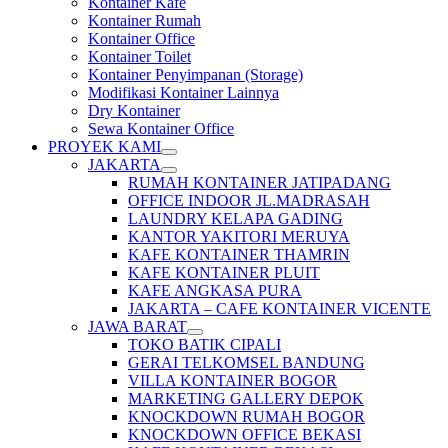
Kontainer Kafe
Kontainer Rumah
Kontainer Office
Kontainer Toilet
Kontainer Penyimpanan (Storage)
Modifikasi Kontainer Lainnya
Dry Kontainer
Sewa Kontainer Office
PROYEK KAMI
JAKARTA
RUMAH KONTAINER JATIPADANG
OFFICE INDOOR JL.MADRASAH
LAUNDRY KELAPA GADING
KANTOR YAKITORI MERUYA
KAFE KONTAINER THAMRIN
KAFE KONTAINER PLUIT
KAFE ANGKASA PURA
JAKARTA – CAFE KONTAINER VICENTE
JAWA BARAT
TOKO BATIK CIPALI
GERAI TELKOMSEL BANDUNG
VILLA KONTAINER BOGOR
MARKETING GALLERY DEPOK
KNOCKDOWN RUMAH BOGOR
KNOCKDOWN OFFICE BEKASI