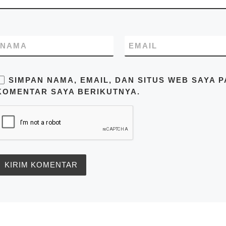
14130 Indonesia. Pastikan
Anda mendapatkan harga
terbaik dari kami hubungi di
no.telp/WA/SMS
081283230302
NAMA
EMAIL
SIMPAN NAMA, EMAIL, DAN SITUS WEB SAYA 
KOMENTAR SAYA BERIKUTNYA.