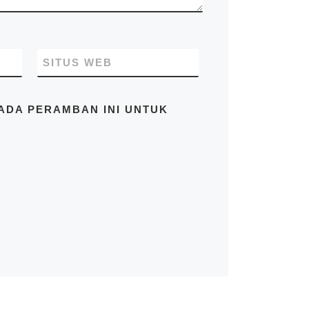
14130 Indonesia. Pastikan
Anda mendapatkan harga
terbaik dari kami hubungi di
no.telp/WA/SMS
081283230302
SITUS WEB
PADA PERAMBAN INI UNTUK