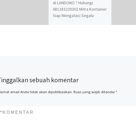
di LANDONO ? Hubungi
081283230302 Mitra Kontainer
Siap Mengatasi Segala
Permasalahan Kontainer
Anda. Adapun Produk dan
Jasa kami adalah Jual Beli dan
Modifikasi Kontainer.
Spesialis jasa desain
kontainer, kontainer
knockdown, kontainer kafe,
kontainer rumah, kontainer
office, kontainer toilet,
Tinggalkan sebuah komentar
kontainer penyimpanan –
storage, dan modifikasi
kontainer lainnya termasuk
lamat email Anda tidak akan dipublikasikan.
Ruas yang wajib ditandai
*
dry kontainer dan sewa
kontainer office. Kami Mitra
Kontainer bekerja
*
KOMENTAR
profesional yang
beralamatkan di Jl. Raya
Cakung Cilincing Jakarta