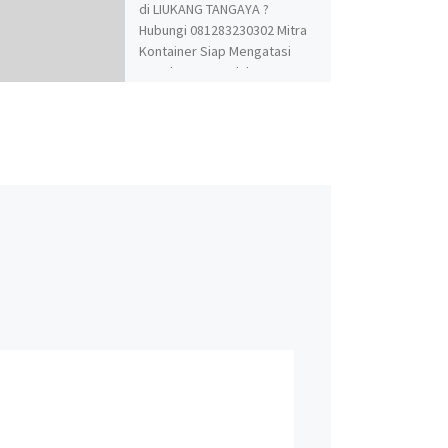
di LIUKANG TANGAYA ?
Hubungi 081283230302 Mitra
Kontainer Siap Mengatasi
Segala Permasalahan
Kontainer Anda. Adapun
Produk dan Jasa kami adalah
Jual Beli dan Modifikasi
Kontainer. Spesialis jasa
desain kontainer, kontainer
knockdown, kontainer kafe,
kontainer rumah, kontainer
office, kontainer toilet,
kontainer penyimpanan –
storage, dan modifikasi
kontainer lainnya termasuk
dry kontainer dan sewa
kontainer office. Kami Mitra
Kontainer bekerja
profesional yang
beralamatkan di Jl. Raya
Cakung Cilincing Jakarta