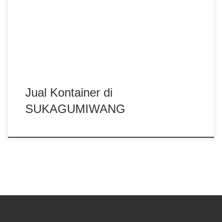
kontainer kafe, kontainer rumah, kontainer office, kontainer
toilet, kontainer penyimpanan - storage, dan modifikasi
kontainer lainnya termasuk dry kontainer dan sewa
kontainer office. Kami Mitra Kontainer bekerja profesional
yang beralamatkan di Jl. Raya Cakung Cilincing Jakarta
14130 Indonesia. Pastikan Anda mendapatkan harga
terbaik dari kami hubungi di no.telp/WA/SMS
081283230302
Jual Kontainer di
SUKAGUMIWANG