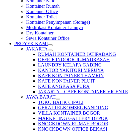
Kontainer Kafe
Kontainer Rumah
Kontainer Office
Kontainer Toilet
Kontainer Penyimpanan (Storage)
Modifikasi Kontainer Lainnya
Dry Kontainer
Sewa Kontainer Office
PROYEK KAMI
JAKARTA
RUMAH KONTAINER JATIPADANG
OFFICE INDOOR JL.MADRASAH
LAUNDRY KELAPA GADING
KANTOR YAKITORI MERUYA
KAFE KONTAINER THAMRIN
KAFE KONTAINER PLUIT
KAFE ANGKASA PURA
JAKARTA – CAFE KONTAINER VICENTE
JAWA BARAT
TOKO BATIK CIPALI
GERAI TELKOMSEL BANDUNG
VILLA KONTAINER BOGOR
MARKETING GALLERY DEPOK
KNOCKDOWN RUMAH BOGOR
KNOCKDOWN OFFICE BEKASI