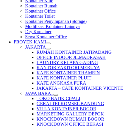
Kontainer Kafe
Kontainer Rumah
Kontainer Office
Kontainer Toilet
Kontainer Penyimpanan (Storage)
Modifikasi Kontainer Lainnya
Dry Kontainer
Sewa Kontainer Office
PROYEK KAMI
JAKARTA
RUMAH KONTAINER JATIPADANG
OFFICE INDOOR JL.MADRASAH
LAUNDRY KELAPA GADING
KANTOR YAKITORI MERUYA
KAFE KONTAINER THAMRIN
KAFE KONTAINER PLUIT
KAFE ANGKASA PURA
JAKARTA – CAFE KONTAINER VICENTE
JAWA BARAT
TOKO BATIK CIPALI
GERAI TELKOMSEL BANDUNG
VILLA KONTAINER BOGOR
MARKETING GALLERY DEPOK
KNOCKDOWN RUMAH BOGOR
KNOCKDOWN OFFICE BEKASI