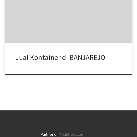
kontainer office, kontainer toilet, kontainer penyimpanan -
storage, dan modifikasi kontainer lainnya termasuk dry kontainer
dan sewa kontainer office. Kami Mitra Kontainer bekerja
profesional yang beralamatkan di Jl. Raya Cakung Cilincing Jakarta
14130 Indonesia. Pastikan Anda mendapatkan harga terbaik dari
kami hubungi di no.telp/WA/SMS 081283230302
Jual Kontainer di BANJAREJO
Partner of
MbahHost.com