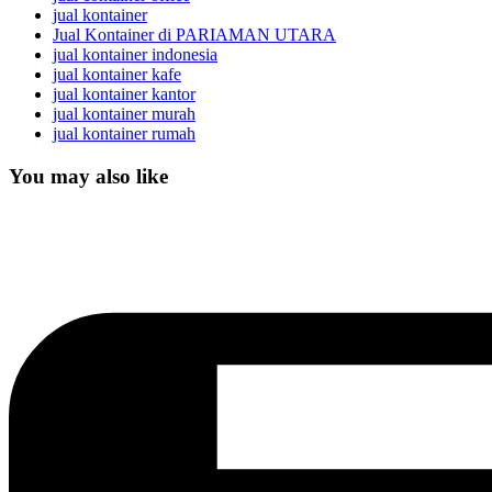
jual kontainer
Jual Kontainer di PARIAMAN UTARA
jual kontainer indonesia
jual kontainer kafe
jual kontainer kantor
jual kontainer murah
jual kontainer rumah
You may also like