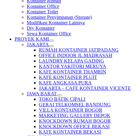
Kontainer Rumah
Kontainer Office
Kontainer Toilet
Kontainer Penyimpanan (Storage)
Modifikasi Kontainer Lainnya
Dry Kontainer
Sewa Kontainer Office
PROYEK KAMI
JAKARTA
RUMAH KONTAINER JATIPADANG
OFFICE INDOOR JL.MADRASAH
LAUNDRY KELAPA GADING
KANTOR YAKITORI MERUYA
KAFE KONTAINER THAMRIN
KAFE KONTAINER PLUIT
KAFE ANGKASA PURA
JAKARTA – CAFE KONTAINER VICENTE
JAWA BARAT
TOKO BATIK CIPALI
GERAI TELKOMSEL BANDUNG
VILLA KONTAINER BOGOR
MARKETING GALLERY DEPOK
KNOCKDOWN RUMAH BOGOR
KNOCKDOWN OFFICE BEKASI
KAFE KONTAINER BEKASI