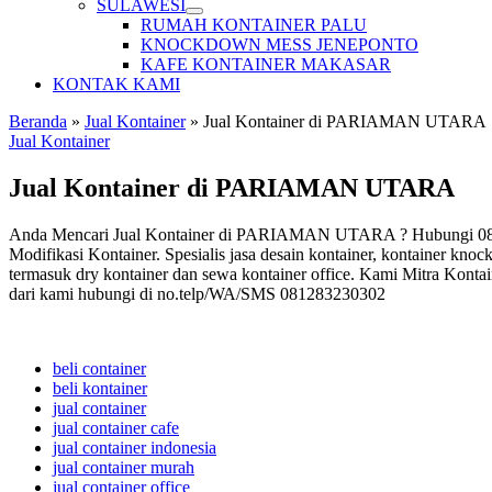
SULAWESI
RUMAH KONTAINER PALU
KNOCKDOWN MESS JENEPONTO
KAFE KONTAINER MAKASAR
KONTAK KAMI
Beranda
»
Jual Kontainer
»
Jual Kontainer di PARIAMAN UTARA
Jual Kontainer
Jual Kontainer di PARIAMAN UTARA
Anda Mencari Jual Kontainer di PARIAMAN UTARA ? Hubungi 081283
Modifikasi Kontainer. Spesialis jasa desain kontainer, kontainer knoc
termasuk dry kontainer dan sewa kontainer office. Kami Mitra Kontai
dari kami hubungi di no.telp/WA/SMS 081283230302
beli container
beli kontainer
jual container
jual container cafe
jual container indonesia
jual container murah
jual container office