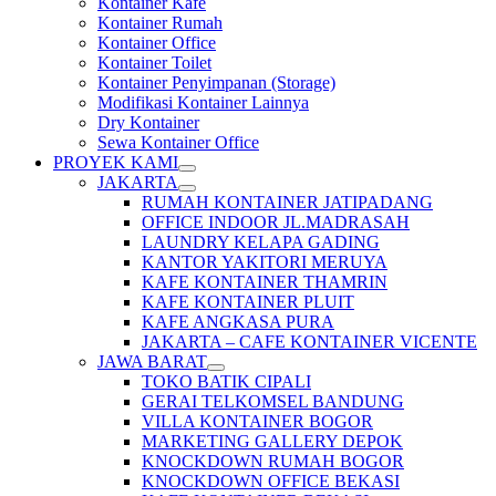
Kontainer Kafe
Kontainer Rumah
Kontainer Office
Kontainer Toilet
Kontainer Penyimpanan (Storage)
Modifikasi Kontainer Lainnya
Dry Kontainer
Sewa Kontainer Office
PROYEK KAMI
JAKARTA
RUMAH KONTAINER JATIPADANG
OFFICE INDOOR JL.MADRASAH
LAUNDRY KELAPA GADING
KANTOR YAKITORI MERUYA
KAFE KONTAINER THAMRIN
KAFE KONTAINER PLUIT
KAFE ANGKASA PURA
JAKARTA – CAFE KONTAINER VICENTE
JAWA BARAT
TOKO BATIK CIPALI
GERAI TELKOMSEL BANDUNG
VILLA KONTAINER BOGOR
MARKETING GALLERY DEPOK
KNOCKDOWN RUMAH BOGOR
KNOCKDOWN OFFICE BEKASI