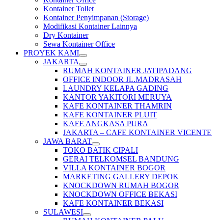
Kontainer Toilet
Kontainer Penyimpanan (Storage)
Modifikasi Kontainer Lainnya
Dry Kontainer
Sewa Kontainer Office
PROYEK KAMI
JAKARTA
RUMAH KONTAINER JATIPADANG
OFFICE INDOOR JL.MADRASAH
LAUNDRY KELAPA GADING
KANTOR YAKITORI MERUYA
KAFE KONTAINER THAMRIN
KAFE KONTAINER PLUIT
KAFE ANGKASA PURA
JAKARTA – CAFE KONTAINER VICENTE
JAWA BARAT
TOKO BATIK CIPALI
GERAI TELKOMSEL BANDUNG
VILLA KONTAINER BOGOR
MARKETING GALLERY DEPOK
KNOCKDOWN RUMAH BOGOR
KNOCKDOWN OFFICE BEKASI
KAFE KONTAINER BEKASI
SULAWESI