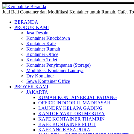
Skip
to
Jual Beli Container dan Modifikasi Kontainer untuk Rumah, Cafe, To
content
BERANDA
PRODUK KAMI
Jasa Desain
Kontainer Knockdown
Kontainer Kafe
Kontainer Rumah
Kontainer Office
Kontainer Toilet
Kontainer Penyimpanan (Storage)
Modifikasi Kontainer Lainnya
Dry Kontainer
Sewa Kontainer Office
PROYEK KAMI
JAKARTA
RUMAH KONTAINER JATIPADANG
OFFICE INDOOR JL.MADRASAH
LAUNDRY KELAPA GADING
KANTOR YAKITORI MERUYA
KAFE KONTAINER THAMRIN
KAFE KONTAINER PLUIT
KAFE ANGKASA PURA