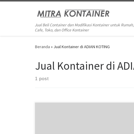
Skip to content
Jual Beli Container dan Modifikasi Kontainer untuk Rumah,
Cafe, Toko, dan Office Kontainer
Beranda
»
Jual Kontainer di ADIAN KOTING
Jual Kontainer di A
1 post
Anda Mencari Jual Kontainer di ADIAN KOTING ?
Hubungi 081283230302 Mitra Kontainer Siap Mengatasi
Segala Permasalahan Kontainer Anda. Adapun Produk
dan Jasa kami adalah Jual Beli dan Modifikasi