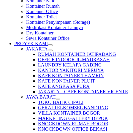
Kontainer Kafe
Kontainer Rumah
Kontainer Office
Kontainer Toilet
Kontainer Penyimpanan (Storage)
Modifikasi Kontainer Lainnya
Dry Kontainer
Sewa Kontainer Office
PROYEK KAMI
JAKARTA
RUMAH KONTAINER JATIPADANG
OFFICE INDOOR JL.MADRASAH
LAUNDRY KELAPA GADING
KANTOR YAKITORI MERUYA
KAFE KONTAINER THAMRIN
KAFE KONTAINER PLUIT
KAFE ANGKASA PURA
JAKARTA – CAFE KONTAINER VICENTE
JAWA BARAT
TOKO BATIK CIPALI
GERAI TELKOMSEL BANDUNG
VILLA KONTAINER BOGOR
MARKETING GALLERY DEPOK
KNOCKDOWN RUMAH BOGOR
KNOCKDOWN OFFICE BEKASI