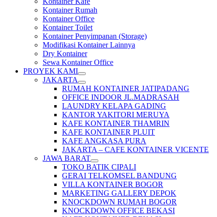
Kontainer Kafe
Kontainer Rumah
Kontainer Office
Kontainer Toilet
Kontainer Penyimpanan (Storage)
Modifikasi Kontainer Lainnya
Dry Kontainer
Sewa Kontainer Office
PROYEK KAMI
JAKARTA
RUMAH KONTAINER JATIPADANG
OFFICE INDOOR JL.MADRASAH
LAUNDRY KELAPA GADING
KANTOR YAKITORI MERUYA
KAFE KONTAINER THAMRIN
KAFE KONTAINER PLUIT
KAFE ANGKASA PURA
JAKARTA – CAFE KONTAINER VICENTE
JAWA BARAT
TOKO BATIK CIPALI
GERAI TELKOMSEL BANDUNG
VILLA KONTAINER BOGOR
MARKETING GALLERY DEPOK
KNOCKDOWN RUMAH BOGOR
KNOCKDOWN OFFICE BEKASI