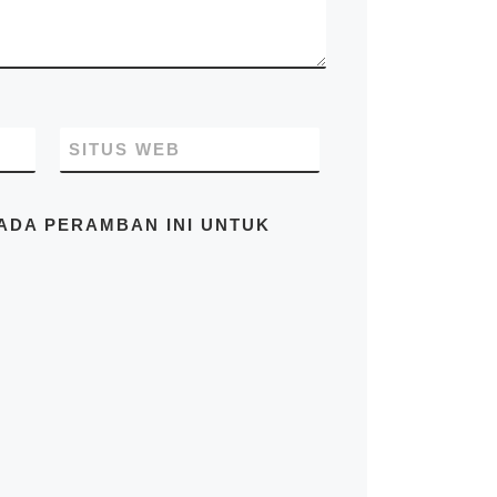
beralamatkan di Jl. Raya
Cakung Cilincing Jakarta
14130 Indonesia. Pastikan
Anda mendapatkan harga
terbaik dari kami hubungi di
no.telp/WA/SMS
081283230302
SITUS WEB
PADA PERAMBAN INI UNTUK