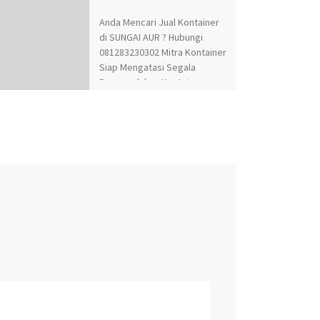
Anda Mencari Jual Kontainer
di SUNGAI AUR ? Hubungi
081283230302 Mitra Kontainer
Siap Mengatasi Segala
Permasalahan Kontainer
Anda. Adapun Produk dan
Jasa kami adalah Jual Beli dan
Modifikasi Kontainer.
Spesialis jasa desain
kontainer, kontainer
knockdown, kontainer kafe,
kontainer rumah, kontainer
office, kontainer toilet,
kontainer penyimpanan –
storage, dan modifikasi
kontainer lainnya termasuk
dry kontainer dan sewa
kontainer office. Kami Mitra
Kontainer bekerja
profesional yang