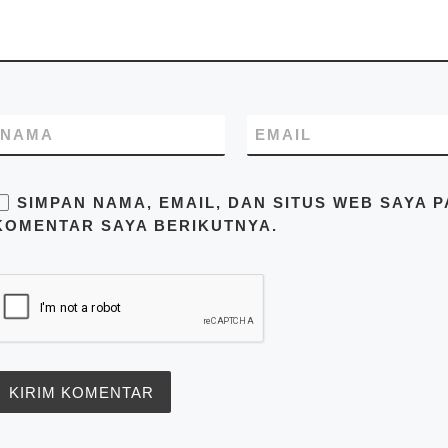
beralamatkan di Jl. Raya
Cakung Cilincing Jakarta
14130 Indonesia. Pastikan
Anda mendapatkan harga
terbaik dari kami hubungi di
no.telp/WA/SMS
081283230302
NAMA
EMAIL
SIMPAN NAMA, EMAIL, DAN SITUS WEB SAYA 
KOMENTAR SAYA BERIKUTNYA.