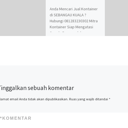
Anda Mencari Jual Kontainer
di SEBANGAU KUALA ?
Hubungi 081283230302 Mitra
Kontainer Siap Mengatasi
Segala Permasalahan
Kontainer Anda. Adapun
Produk dan Jasa kami adalah
Jual Beli dan Modifikasi
Kontainer. Spesialis jasa
desain kontainer, kontainer
knockdown, kontainer kafe,
kontainer rumah, kontainer
office, kontainer toilet,
Tinggalkan sebuah komentar
kontainer penyimpanan –
storage, dan modifikasi
kontainer lainnya termasuk
lamat email Anda tidak akan dipublikasikan.
Ruas yang wajib ditandai
*
dry kontainer dan sewa
kontainer office. Kami Mitra
Kontainer bekerja
*
KOMENTAR
profesional yang