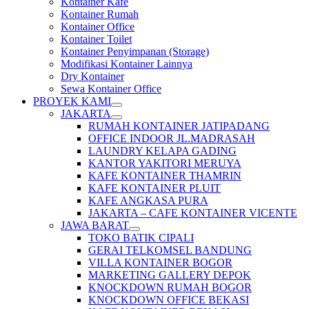
Kontainer Kafe
Kontainer Rumah
Kontainer Office
Kontainer Toilet
Kontainer Penyimpanan (Storage)
Modifikasi Kontainer Lainnya
Dry Kontainer
Sewa Kontainer Office
PROYEK KAMI
JAKARTA
RUMAH KONTAINER JATIPADANG
OFFICE INDOOR JL.MADRASAH
LAUNDRY KELAPA GADING
KANTOR YAKITORI MERUYA
KAFE KONTAINER THAMRIN
KAFE KONTAINER PLUIT
KAFE ANGKASA PURA
JAKARTA – CAFE KONTAINER VICENTE
JAWA BARAT
TOKO BATIK CIPALI
GERAI TELKOMSEL BANDUNG
VILLA KONTAINER BOGOR
MARKETING GALLERY DEPOK
KNOCKDOWN RUMAH BOGOR
KNOCKDOWN OFFICE BEKASI