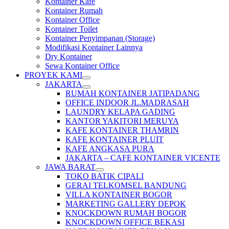
Kontainer Kafe
Kontainer Rumah
Kontainer Office
Kontainer Toilet
Kontainer Penyimpanan (Storage)
Modifikasi Kontainer Lainnya
Dry Kontainer
Sewa Kontainer Office
PROYEK KAMI
JAKARTA
RUMAH KONTAINER JATIPADANG
OFFICE INDOOR JL.MADRASAH
LAUNDRY KELAPA GADING
KANTOR YAKITORI MERUYA
KAFE KONTAINER THAMRIN
KAFE KONTAINER PLUIT
KAFE ANGKASA PURA
JAKARTA – CAFE KONTAINER VICENTE
JAWA BARAT
TOKO BATIK CIPALI
GERAI TELKOMSEL BANDUNG
VILLA KONTAINER BOGOR
MARKETING GALLERY DEPOK
KNOCKDOWN RUMAH BOGOR
KNOCKDOWN OFFICE BEKASI